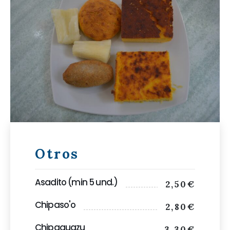
Otros
Asadito (min 5 und.)
2,50€
Chipaso'o
2,80€
Chipaguazu
3,30€