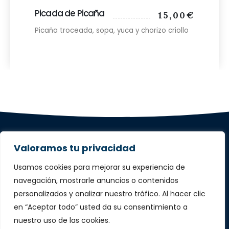
Picada de Picaña
15,00€
Picaña troceada, sopa, yuca y chorizo criollo
Valoramos tu privacidad
Usamos cookies para mejorar su experiencia de
navegación, mostrarle anuncios o contenidos
609 152 332
personalizados y analizar nuestro tráfico. Al hacer clic
687 010 813
en “Aceptar todo” usted da su consentimiento a
Tr.ª De Opañel, 1 – Madrid
nuestro uso de las cookies.