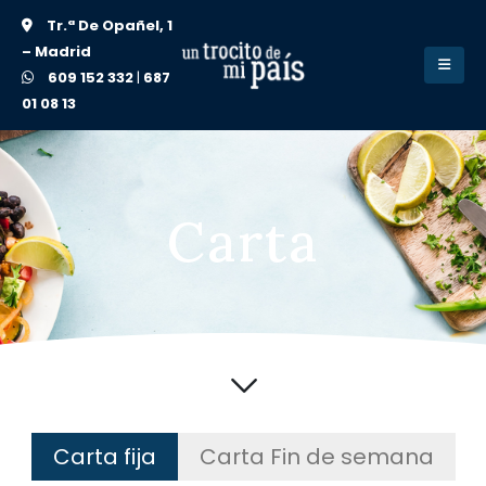
Tr.ª De Opañel, 1
– Madrid
609 152 332
|
687
01 08 13
Carta
Carta fija
Carta Fin de semana