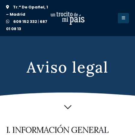
Tr.ª De Opañel, 1
– Madrid
609 152 332
|
687
01 08 13
Aviso legal
I. INFORMACIÓN GENERAL